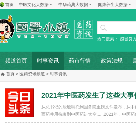
首页
中医文化大数据
中华药典大数据
健康养生大数据
热门搜索：
感冒良
频道首页
时事资讯
药市行情
政策法规
首页
>
医药资讯频道
> 时事资讯
2021年中医药发生了这些大事
从总书记的殷殷嘱托到国务院重磅文件发布，从中
西药并用抗疫到中医药进太空......2021年，中医药传 