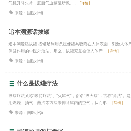
气机升降失常，脏腑气血紊乱所致。 ...
[
]
详情
来源：国医小镇
追本溯源话拔罐
追本溯源话拔罐 拔罐是利用负压使罐具吸附在人体表面，剌激人体
保健作用的中医外治法。那么，拔罐究竟会使人体产 ...
[
]
详情
来源：国医小镇
什么是拔罐疗法
拔罐疗法又称“吸筒疗法”、“火罐气”，俗名“拔火罐”，古称“角法”
用燃烧、抽气、蒸汽等方法来排除罐内的空气，从而形 ...
[
]
详情
来源：国医小镇