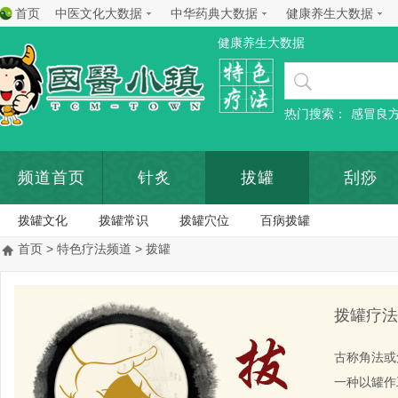
首页
中医文化大数据
中华药典大数据
健康养生大数据
健康养生大数据
热门搜索：
感冒良
频道首页
针炙
拔罐
刮痧
拨罐文化
拨罐常识
拨罐穴位
百病拨罐
首页
>
特色疗法频道
> 拨罐
拨罐疗法
古称角法或
一种以罐作