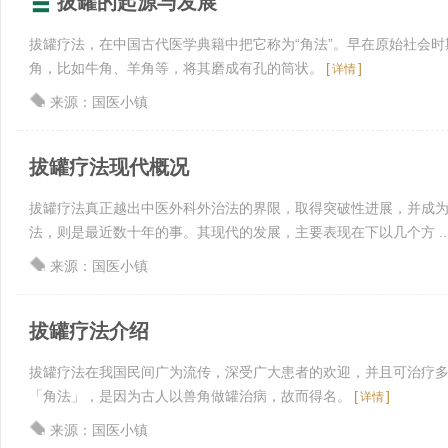
拔罐的起源与发展
拔罐疗法，在中国古代医学典籍中把它称为“角法”。早在原始社会
角，比如牛角、羊角等，将其磨成有孔的筒状。
[
]
详情
来源：国医小镇
拔罐疗法现代概况
拔罐疗法真正越出中医外科外治法的界限，取得突破性进展，并成
法，则是最近数十年的事。其现代的发展，主要表现在下以几个方 ..
来源：国医小镇
拔罐疗法介绍
拔罐疗法在我国民间广为流传，深受广大患者的欢迎，并且可治疗
「角法」，是因为古人以兽角做罐治病，故而得名。
[
]
详情
来源：国医小镇