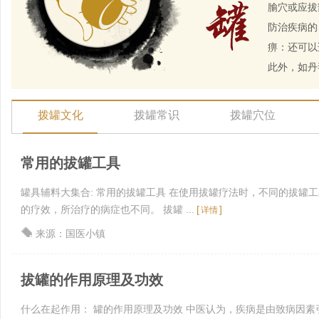
腧穴或应拔
防治疾病的
痹：还可以
此外，如丹
拨罐文化
拨罐常识
拨罐穴位
常用的拔罐工具
罐具辅料大集合: 常用的拔罐工具 在使用拔罐疗法时，不同的拔罐
的疗效，所治疗的病症也不同。 拔罐 ...
[
]
详情
来源：国医小镇
拔罐的作用原理及功效
什么在起作用： 罐的作用原理及功效 中医认为，疾病是由致病因