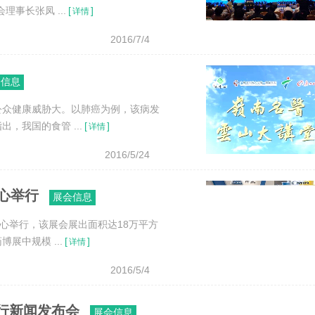
事长张凤 ...
[
]
详情
2016/7/4
会信息
公众健康威胁大。以肺癌为例，该病发
，我国的食管 ...
[
]
详情
2016/5/24
心举行
展会信息
心举行，该展会展出面积达18万平方
中规模 ...
[
]
详情
2016/5/4
行新闻发布会
展会信息