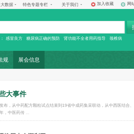
加入收藏
网
生大数据
特色专题专栏
关于我们
：
感冒良方
糖尿病正确的预防
肾功能不全者用药指导
颈椎病
法规
展会信息
这些大事件
发布，从中药配方颗粒试点结束到19省中成药集采联动，从中西医结合
年，中医药传 ...