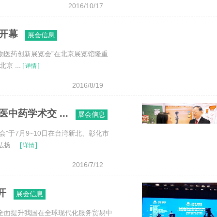
2016/10/17
天开幕
展会信息
生物医药创新展览会”在北京展览馆隆重
 ...
[
]
详情
2016/8/19
中药学术交 ...
展会信息
会”于7月9~10日在台湾新北、彰化市
 ...
[
]
详情
2016/7/12
开
展会信息
全面提升我国在全球现代化服务贸易中