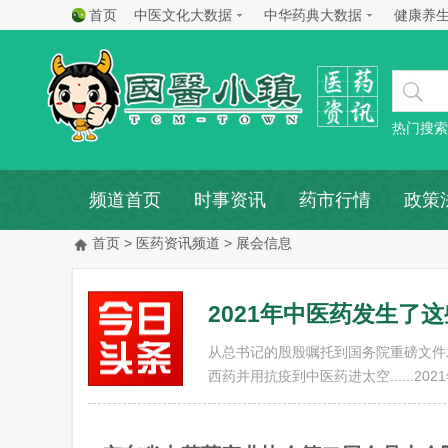
首页
中医文化大数据
中华药典大数据
健康养
热门搜索
频道首页
时事资讯
药市行情
政策
首页
>
医药资讯频道
> 展会信息
2021年中医药发生了
从总书记的殷殷嘱托到国务院重磅文件
西药并用抗疫到中医药进太空......2021