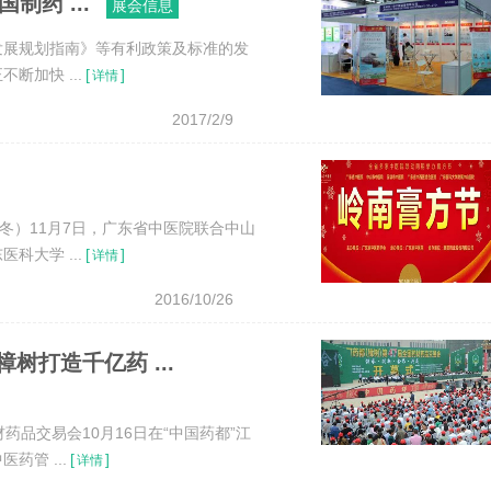
制药 ...
展会信息
业发展规划指南》等有利政策及标准的发
加快 ...
[
]
详情
2017/2/9
冬）11月7日，广东省中医院联合中山
大学 ...
[
]
详情
2016/10/26
树打造千亿药 ...
品交易会10月16日在“中国药都”江
管 ...
[
]
详情