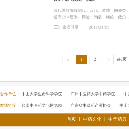
汉代绳纹陶罐朝代：汉代。质地：陶瓷类。尺
通高19.4厘米。用途：陶质，绳纹，敛口，
秦汉时期
2017/11/23
共2页
1
2
>
<
合作单位：
中山大学生命科学学院
广州中医药大学中药学院
中
友情链接：
岭南中医药文化博览园
广东省中草药产业协会
中山
|
|
首页
中药文化
中华药典