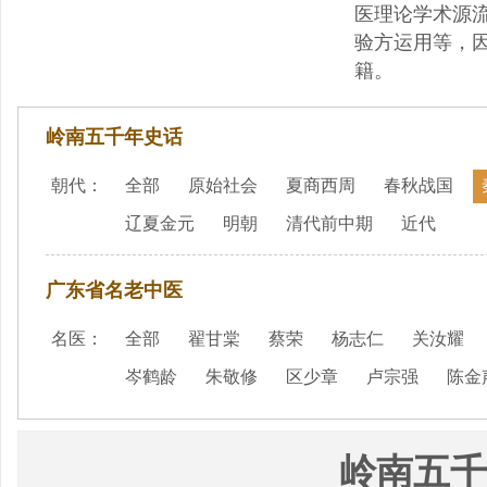
医理论学术源
验方运用等，
籍。
岭南五千年史话
朝代：
全部
原始社会
夏商西周
春秋战国
辽夏金元
明朝
清代前中期
近代
广东省名老中医
名医：
全部
翟甘棠
蔡荣
杨志仁
关汝耀
岑鹤龄
朱敬修
区少章
卢宗强
陈金
岭南五千