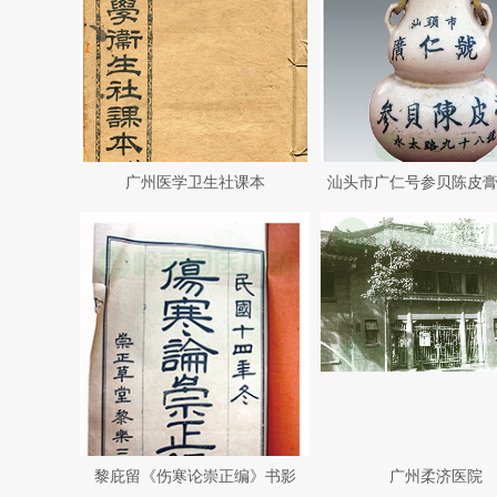
广州医学卫生社课本
汕头市广仁号参贝陈皮
黎庇留《伤寒论崇正编》书影
广州柔济医院