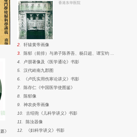
香港东华医院
2.
轩辕黄帝画像
3.
陈郁（前排）与弟子陈养吾、杨日超、谭宝钧 ...
4.
卢朋著像及《医学通论》书影
5.
汉代岭南九郡图
6.
《卢氏实用伤寒论讲义》书影
7.
陈存仁《中国医学使图鉴》
8.
陈郁像
9.
神农炎帝画像
10.
古绍尧《儿科学讲义》书影
11.
陈汝器像
12.
《妇科学讲义》书影
约纂》