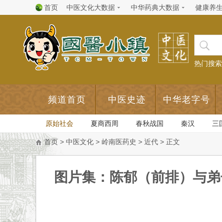
首页
中医文化大数据
中华药典大数据
健康养
热门搜索
频道首页
中医史迹
中华老字号
原始社会
夏商西周
春秋战国
秦汉
三
首页
>
中医文化
>
岭南医药史
>
近代
> 正文
图片集：陈郁（前排）与弟