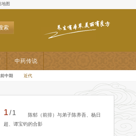
站地图
搜索
药
中药传说
代前中期
近代
1
/1
陈郁（前排）与弟子陈养吾、杨日
超、谭宝钧的合影