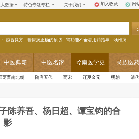
加入收藏
网
生大数据
特色专题专栏
关于我们
：
感冒良方
糖尿病正确的预防
肾功能不全者用药指导
颈椎病
中医典籍
中医名家
岭南医学史
民族医
国两晋南北朝
隋唐五代
两宋
辽夏金元
明朝
清
子陈养吾、杨日超、谭宝钧的合
影