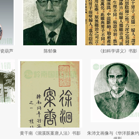
膏瓷葫芦
陈郁像
《妇科学讲义》书影
黄干南《洄溪医案唐人法》书影
朱沛文画像与《华洋脏象
书影