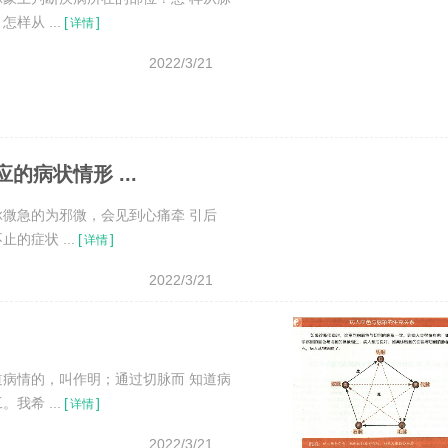
从 ...
[
]
详情
2022/3/21
病状情形 ...
微急的为邪微，会见到心痛牵 引后
症状 ...
[
]
详情
2022/3/21
病情的，叫作明；通过切脉而 知道病
希 ...
[
]
详情
2022/3/21