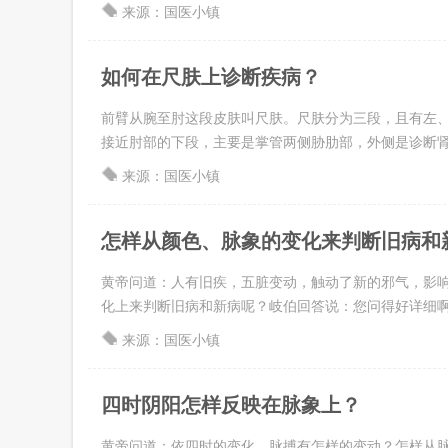
来源：国医小镇
如何在尺肤上诊断疾病？
前臂从腕至肘这段皮肤叫尺肤。尺肤分为三段，且有左、
接近肘部的下段，主要是掌管两侧胁肋部，外侧是诊断肾脏疾
来源：国医小镇
怎样从颜色、脉象的变化来判断旧病和
黄帝问道：人有旧疾，五脏变动，触动了新的邪气，影响
化上来判断旧病和新病呢？岐伯回答说：您问得好详细啊！如
来源：国医小镇
四时阴阳怎样反映在脉象上？
黄帝问道：依四时的变化，脉搏有怎样的变动？怎样从脉