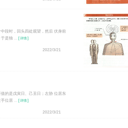
中段时，回头四处观望，然后 伏身前
独 ...
[
]
详情
2022/3/21
值的是戊寅日、己丑日；左胁 位居东
居 ...
[
]
详情
2022/3/21