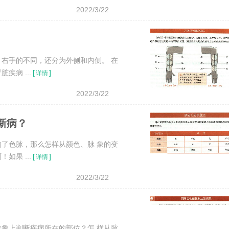
2022/3/22
右手的不同，还分为外侧和内侧。 在
病 ...
[
]
详情
2022/3/22
新病？
了色脉，那么怎样从颜色、脉 象的变
果 ...
[
]
详情
2022/3/22
象上判断疾病所在的部位？怎 样从脉