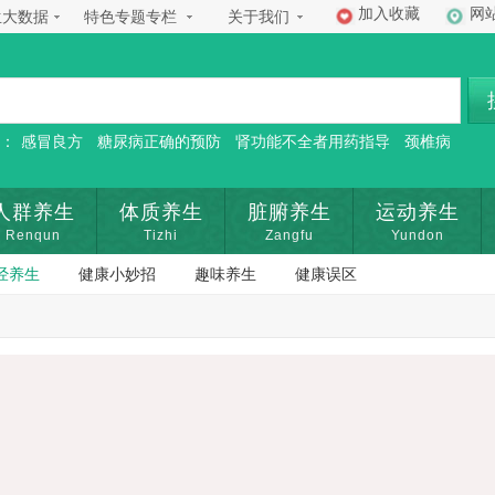
加入收藏
网
生大数据
特色专题专栏
关于我们
：
感冒良方
糖尿病正确的预防
肾功能不全者用药指导
颈椎病
人群养生
体质养生
脏腑养生
运动养生
Renqun
Tizhi
Zangfu
Yundon
经养生
健康小妙招
趣味养生
健康误区