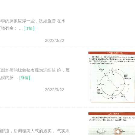
季的脉象应浮一些，犹如鱼游 在水
余； ...
[
]
详情
2022/3/22
部九候的脉象都表现为沉细弦 绝，属
脉 ...
[
]
详情
2022/3/22
胖瘦，后调理病人气的虚实， 气实则