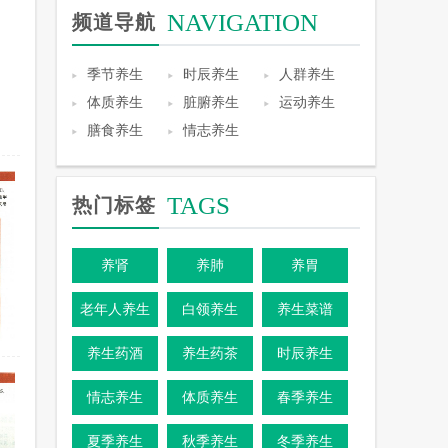
NAVIGATION
频道导航
季节养生
时辰养生
人群养生
体质养生
脏腑养生
运动养生
膳食养生
情志养生
TAGS
热门标签
养肾
养肺
养胃
老年人养生
白领养生
养生菜谱
养生药酒
养生药茶
时辰养生
情志养生
体质养生
春季养生
夏季养生
秋季养生
冬季养生