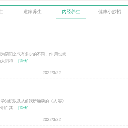
生
道家养生
内经养生
健康小妙招
为阴阳之气有多少的不同，作 用也就
和 ...
[
]
详情
2022/3/22
学知识以及从前我所诵读的《从 容》
其 ...
[
]
详情
2022/3/22