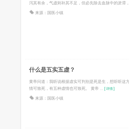
泻其有余，气虚则补其不足，但必先除去血脉中的淤滞，然后
来源：国医小镇
什么是五实五虚？
黄帝问道：我听说根据虚实可判别是死是生，想听听这方
情可致死，有五种虚情也可致死。 黄帝 ...
[
]
详情
来源：国医小镇