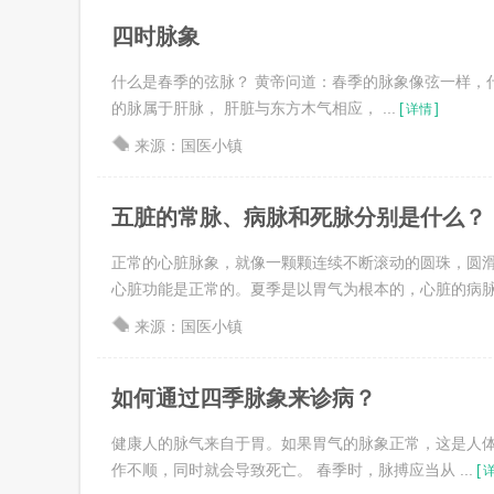
四时脉象
什么是春季的弦脉？ 黄帝问道：春季的脉象像弦一样，
的脉属于肝脉， 肝脏与东方木气相应， ...
[
]
详情
来源：国医小镇
五脏的常脉、病脉和死脉分别是什么？
正常的心脏脉象，就像一颗颗连续不断滚动的圆珠，圆滑
心脏功能是正常的。夏季是以胃气为根本的，心脏的病脉，脉
来源：国医小镇
如何通过四季脉象来诊病？
健康人的脉气来自于胃。如果胃气的脉象正常，这是人体
作不顺，同时就会导致死亡。 春季时，脉搏应当从 ...
[