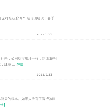
什么样是弦脉呢？ 岐伯回答说：春季
2022/3/22
往来，如同抚摸琅玕一样，这 就说明
搏 ...
[
]
详情
2022/3/22
健康的根本。如果人没有了胃 气就叫
]
详情