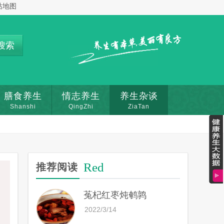
站地图
搜索
膳食养生
情志养生
养生杂谈
Shanshi
QingZhi
ZiaTan
Red
推荐阅读
菟杞红枣炖鹌鹑
2022/3/14